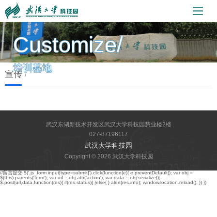
Customize/
培训基地
宣传
/
武汉东湖新技术开发区武汉大学科技园慧业楼2楼
027-87196117
武汉大学科技园
Copyright © 2026 武汉大学科技园
//留言提交 $('.js_form input[type=submit]').click(function(e){ e.preventDefault(); var obj =
$(this).parents('form'); var url = obj.attr('action'); var data = obj.serialize();
$.post(url,data,function(res){ if(res.status){ }else{ } alert(res.info); window.location.reload(); }) })